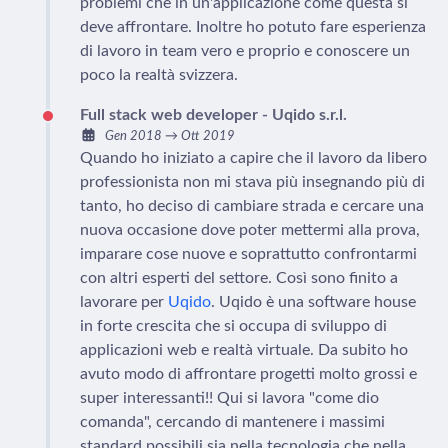
problemi che in un'applicazione come questa si
deve affrontare. Inoltre ho potuto fare esperienza
di lavoro in team vero e proprio e conoscere un
poco la realtà svizzera.
Full stack web developer - Uqido s.r.l.
Gen 2018
→
Ott 2019
Quando ho iniziato a capire che il lavoro da libero
professionista non mi stava più insegnando più di
tanto, ho deciso di cambiare strada e cercare una
nuova occasione dove poter mettermi alla prova,
imparare cose nuove e soprattutto confrontarmi
con altri esperti del settore. Così sono finito a
lavorare per
Uqido
. Uqido è una software house
in forte crescita che si occupa di sviluppo di
applicazioni web e realtà virtuale. Da subito ho
avuto modo di affrontare progetti molto grossi e
super interessanti!! Qui si lavora "come dio
comanda", cercando di mantenere i massimi
standard possibili sia nella tecnologia che nella